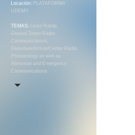
Locación:
PLATAFORMA
UDEMY
TEMAS:
Learn Ramp,
Ground,
Tower Radio
Communications,
Departure/Arrival/Center Radio
Phraseology as well as
Abnormal and Emergency
Communications