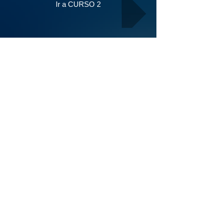
Ir a CURSO 2
Part 3
Lo que aprenderás:
Mastering Aviation English Phrases for
Routine and Emergency Procedures
Interpreting and Responding to ATC
Instructions Accurately
Effective Communication Strategies for
Specific Air Traffic and Weather
Conditions
Advanced Communication Skills for
Diverse Flight Scenarios