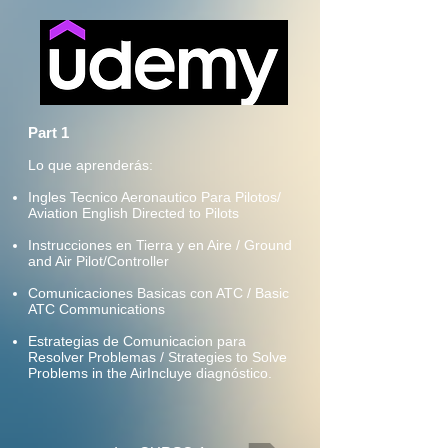
Part 1
Lo que aprenderás:
Ingles Tecnico Aeronautico Para Pilotos/
Aviation English Directed to Pilots
Instrucciones en Tierra y en Aire / Ground
and Air Pilot/Controller
Comunicaciones Basicas con ATC / Basic
ATC Communications
Estrategias de Comunicacion para
Resolver Problemas / Strategies to Solve
Problems in the Air
Incluye diagnóstico.