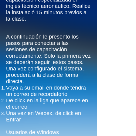
inglés técnico aeronáutico. Realice
la instalació 15 minutos previos a
la clase.
A continuación le presento los
pasos para conectar a las
sesiones de capacitación
correctamente. Solo la primera vez
se deberán seguir estos pasos.
Una vez configurado el sistema,
procederá a la clase de forma
directa.
Vaya a su email en donde tendra
un correo de recordatorio
De click en la liga que aparece en
el correo
Una vez en Webex, de click en
Entrar
Usuarios de Windows